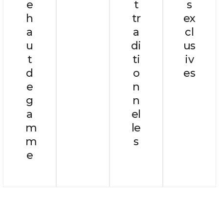
e
t
s
h
tr
ex
a
a
cl
u
di
us
t
ti
iv
d
o
es
e
n
g
n
a
el
m
le
m
s
e