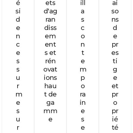
é
ets
ill
ai
si
d'ag
a
so
d
ran
s
ns
e
diss
c
d
n
em
o
e
c
ent
n
pr
e
s et
t
es
s
rén
e
ti
s
ovat
m
g
u
ions
p
e
r
hau
o
et
m
t de
ra
pr
e
ga
in
o
s
mm
e
pr
u
e
s
ié
r
e
té