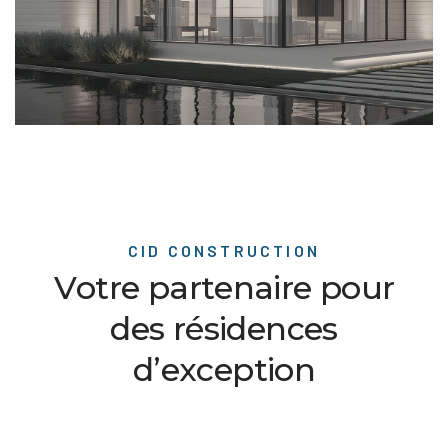
CID CONSTRUCTION
V
o
t
r
e
p
a
r
t
e
n
a
i
r
e
p
o
u
r
d
e
s
r
é
s
i
d
e
n
c
e
s
d
’
e
x
c
e
p
t
i
o
n