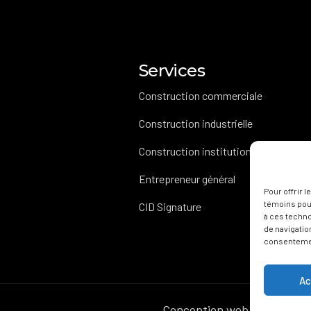
Services
Construction commerciale
Construction industrielle
Construction institutionnelle
Entrepreneur général
Pour offrir 
témoins pour
CID Signature
à ces techn
de navigation
consentement
Ac
Conception web Agence Co