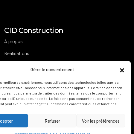
CID Construction
À propos
Réalisations
Carrière
Gérer le consentement
Nous joindre
les meilleures expériences, nous utilisons des technologies telles que les
 stocker et/ou accéder aux informations des appareils. Le fait de consentir
ologies nous permettra de traiter des données telles que le comportement
 ou les ID uniques sur ce site. Le fait de ne pas consentir ou de retirer son
 peut avoir un effet négatif sur certaines caractéristiques et fonctions.
cepter
Refuser
Voir les préférences
ncepts K
Politique de témoins
Politique de confidentialité