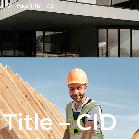
il
Page Title – CID
Title – CID