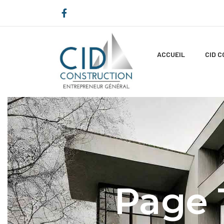
ACCUEIL
CID 
Page T